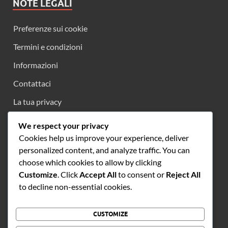
NOTE LEGALI
Preferenze sui cookie
Termini e condizioni
Informazioni
Contattaci
La tua privacy
We respect your privacy
Cookies help us improve your experience, deliver
CATEGORIE
personalized content, and analyze traffic. You can
choose which cookies to allow by clicking
Caratteristiche Architettoniche
Customize
. Click
Accept All
to consent or
Reject All
Esperienze dei visitatori
to decline non-essential cookies.
Storia dello Stadio
CUSTOMIZE