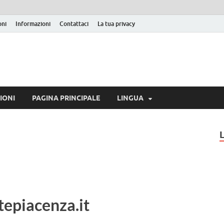
oni
Informazioni
Contattaci
La tua privacy
IONI
PAGINA PRINCIPALE
LINGUA
rtepiacenza.it